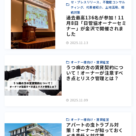
せ・プレスリリース、不動産コンサル
ティング、代表者紹介、土地活用、相
続対策
過去最高136名が参加！11
月8日「日管協オーナーセミ
ナー」が金沢で開催されま
した
2025.11.13
オーナー様向け・賃貸経営
うつ病の方の賃貸契約につ
いて！オーナーが注意すべ
き点とリスク管理とは？
2025.11.09
オーナー様向け・賃貸経営
アパートの虫トラブル対
策！オーナーが知っておく
べき責任と対応策