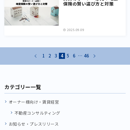
保険の賢い選び方と対策
2025.09.09
prev
next
1
2
3
4
5
6
…
46
カテゴリー一覧
オーナー様向け・賃貸経営
不動産コンサルティング
お知らせ・プレスリリース