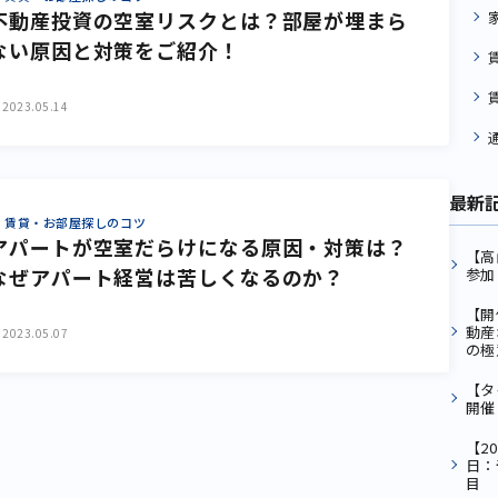
不動産投資の空室リスクとは？部屋が埋まら
ない原因と対策をご紹介！
2023.05.14
最新
賃貸・お部屋探しのコツ
アパートが空室だらけになる原因・対策は？
【高
なぜアパート経営は苦しくなるのか？
参加
【開
動産
2023.05.07
の極
【タ
開催
【2
日：
目