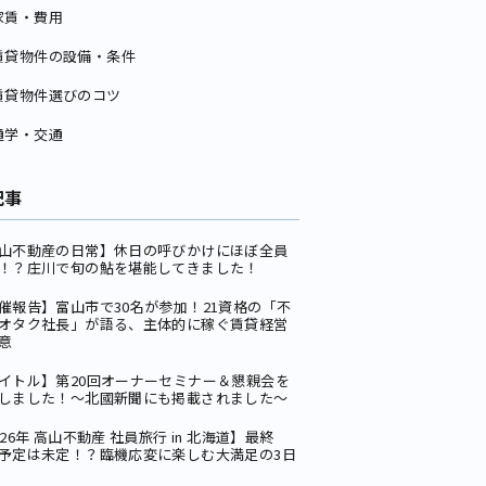
家賃・費用
賃貸物件の設備・条件
賃貸物件選びのコツ
通学・交通
記事
山不動産の日常】休日の呼びかけにほぼ全員
！？庄川で旬の鮎を堪能してきました！
催報告】富山市で30名が参加！21資格の「不
オタク社長」が語る、主体的に稼ぐ賃貸経営
意
イトル】第20回オーナーセミナー＆懇親会を
しました！〜北國新聞にも掲載されました〜
026年 高山不動産 社員旅行 in 北海道】最終
予定は未定！？臨機応変に楽しむ大満足の3日