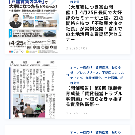
続対策
【大反響につき富山開
催！】4月25日長岡で大好
評のセミナーが上陸。21の
資格を持つ「不動産オタク
社長」が実例公開！富山で
の土地活用＆賃貸経営セミ
ナー
2026.07.07
オーナー様向け・賃貸経営、お知ら
せ・プレスリリース、不動産コンサル
ティング、代表者紹介、土地活用、相
続対策
【開催報告】第8回 後継者
育成塾「賃貸経営トラブル
事例編」〜知らなきゃ損す
る資産防衛術〜
2026.06.22
オーナー様向け・賃貸経営、お知ら