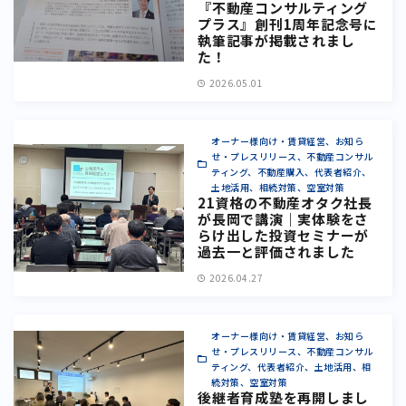
『不動産コンサルティング
プラス』創刊1周年記念号に
執筆記事が掲載されまし
た！
2026.05.01
オーナー様向け・賃貸経営、お知ら
せ・プレスリリース、不動産コンサル
ティング、不動産購入、代表者紹介、
土地活用、相続対策、空室対策
21資格の不動産オタク社長
が長岡で講演｜実体験をさ
らけ出した投資セミナーが
過去一と評価されました
2026.04.27
オーナー様向け・賃貸経営、お知ら
せ・プレスリリース、不動産コンサル
ティング、代表者紹介、土地活用、相
続対策、空室対策
後継者育成塾を再開しまし