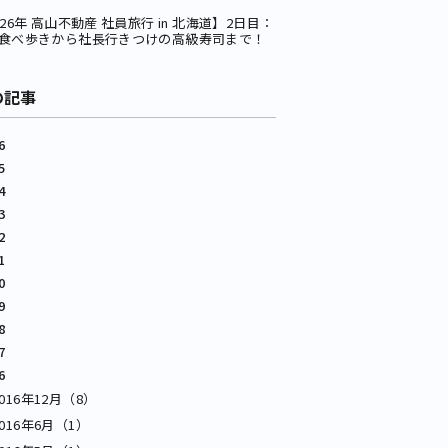
026年 高山不動産 社員旅行 in 北海道】2日目：
食べ歩きから社長行きつけの高級寿司まで！
の記事
6
5
4
3
2
1
0
9
8
7
6
2016年12月（8）
2016年6月（1）