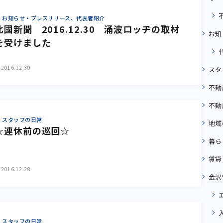
お知らせ・プレスリリース、代表者紹介
北國新聞 2016.12.30 涌波ロッヂの取材
お知
を受けました
2016.12.30
スタ
不動
不動
スタッフの日常
地域
☆連休前の巡回☆
暮ら
賃貸
2016.12.28
金沢
スタッフの日常