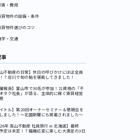
家賃・費用
賃貸物件の設備・条件
賃貸物件選びのコツ
通学・交通
記事
山不動産の日常】休日の呼びかけにほぼ全員
！？庄川で旬の鮎を堪能してきました！
催報告】富山市で30名が参加！21資格の「不
オタク社長」が語る、主体的に稼ぐ賃貸経営
意
イトル】第20回オーナーセミナー＆懇親会を
しました！〜北國新聞にも掲載されました〜
026年 高山不動産 社員旅行 in 北海道】最終
予定は未定！？臨機応変に楽しむ大満足の3日