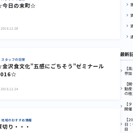
☆今日の末町☆
2016.12.28
最新
スタッフの日常
☆金沢食文化”五感にごちそう”ゼミナール
【高
2016☆
参加
【開
動産
2016.12.24
の極
【タ
開催
【2
地域のおすすめ情報
日：
厚切り・・・
目