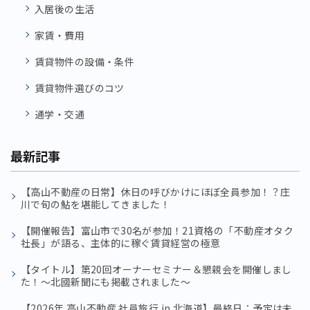
入居後の生活
家賃・費用
賃貸物件の設備・条件
賃貸物件選びのコツ
通学・交通
最新記事
【高山不動産の日常】休日の呼びかけにほぼ全員参加！？庄
川で旬の鮎を堪能してきました！
【開催報告】富山市で30名が参加！21資格の「不動産オタク
社長」が語る、主体的に稼ぐ賃貸経営の極意
【タイトル】第20回オーナーセミナー＆懇親会を開催しまし
た！〜北國新聞にも掲載されました〜
【2026年 高山不動産 社員旅行 in 北海道】最終日：予定は未