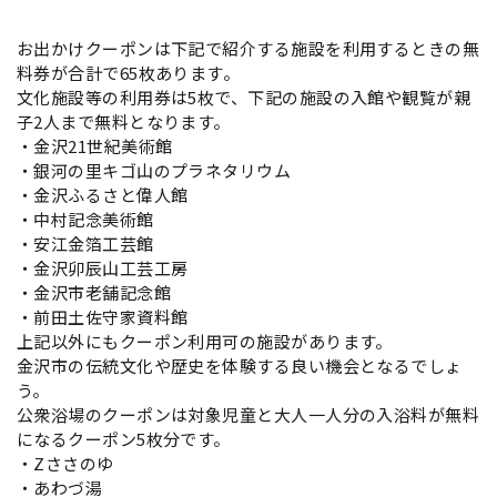
お出かけクーポンは下記で紹介する施設を利用するときの無
料券が合計で65枚あります。
文化施設等の利用券は5枚で、下記の施設の入館や観覧が親
子2人まで無料となります。
・金沢21世紀美術館
・銀河の里キゴ山のプラネタリウム
・金沢ふるさと偉人館
・中村記念美術館
・安江金箔工芸館
・金沢卯辰山工芸工房
・金沢市老舗記念館
・前田土佐守家資料館
上記以外にもクーポン利用可の施設があります。
金沢市の伝統文化や歴史を体験する良い機会となるでしょ
う。
公衆浴場のクーポンは対象児童と大人一人分の入浴料が無料
になるクーポン5枚分です。
・Zささのゆ
・あわづ湯