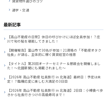
賃貸物件選びのコツ
通学・交通
最新記事
【高山不動産の日常】休日の呼びかけにほぼ全員参加！？庄
川で旬の鮎を堪能してきました！
【開催報告】富山市で30名が参加！21資格の「不動産オタク
社長」が語る、主体的に稼ぐ賃貸経営の極意
【タイトル】第20回オーナーセミナー＆懇親会を開催しまし
た！〜北國新聞にも掲載されました〜
【2026年 高山不動産 社員旅行 in 北海道】最終日：予定は未
定！？臨機応変に楽しむ大満足の3日目
【2026年 高山不動産 社員旅行 in 北海道】2日目：小樽食べ歩
きから社長行きつけの高級寿司まで！