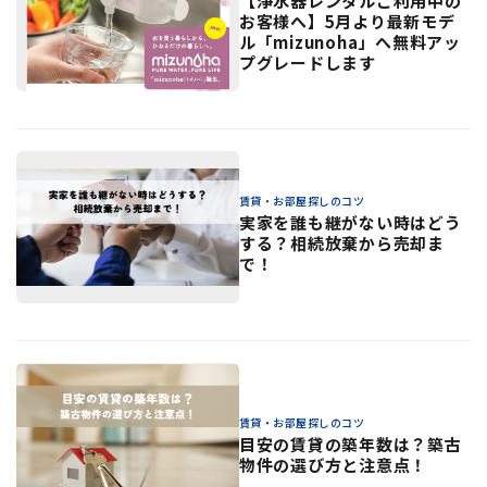
【浄水器レンタルご利用中の
お客様へ】5月より最新モデ
ル「mizunoha」へ無料アッ
プグレードします
賃貸・お部屋探しのコツ
実家を誰も継がない時はどう
する？相続放棄から売却ま
で！
賃貸・お部屋探しのコツ
目安の賃貸の築年数は？築古
物件の選び方と注意点！