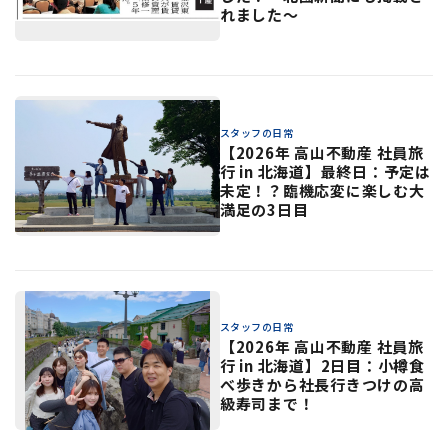
れました〜
スタッフの日常
【2026年 高山不動産 社員旅
行 in 北海道】最終日：予定は
未定！？臨機応変に楽しむ大
満足の3日目
スタッフの日常
【2026年 高山不動産 社員旅
行 in 北海道】2日目：小樽食
べ歩きから社長行きつけの高
級寿司まで！