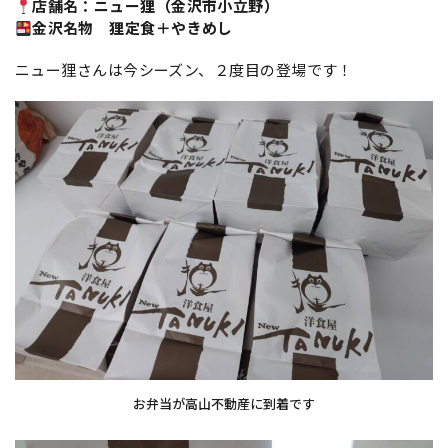
店舗名：ニュー狸（金沢市小立野
）
金沢名物 狸定食＋やきめし
ニュー狸さんは今シーズン、２度目の登場です！
お弁当が高山不動産に到着です