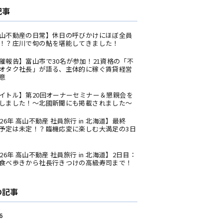
記事
山不動産の日常】休日の呼びかけにほぼ全員
！？庄川で旬の鮎を堪能してきました！
催報告】富山市で30名が参加！21資格の「不
オタク社長」が語る、主体的に稼ぐ賃貸経営
意
イトル】第20回オーナーセミナー＆懇親会を
しました！〜北國新聞にも掲載されました〜
026年 高山不動産 社員旅行 in 北海道】最終
予定は未定！？臨機応変に楽しむ大満足の3日
026年 高山不動産 社員旅行 in 北海道】2日目：
食べ歩きから社長行きつけの高級寿司まで！
の記事
6