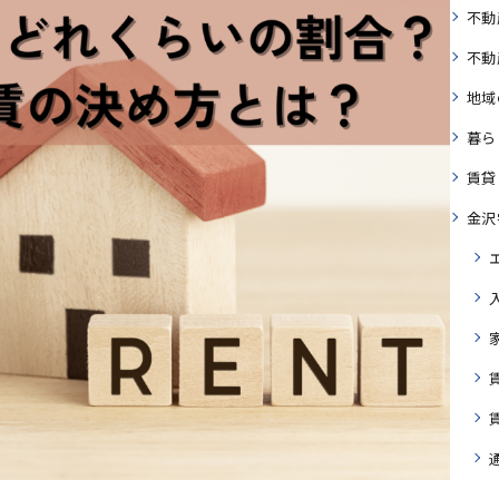
不動
不動
地域
暮ら
賃貸
金沢