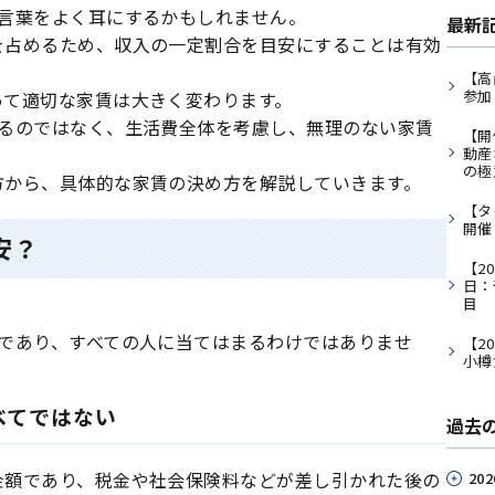
う言葉をよく耳にするかもしれません。
最新
を占めるため、収入の一定割合を目安にすることは有効
【高
参加
って適切な家賃は大きく変わります。
するのではなく、生活費全体を考慮し、無理のない家賃
【開
動産
の極
方から、具体的な家賃の決め方を解説していきます。
【タ
開催
安？
【2
日：
目
であり、すべての人に当てはまるわけではありませ
【2
小樽
べてではない
過去
金額であり、税金や社会保険料などが差し引かれた後の
202