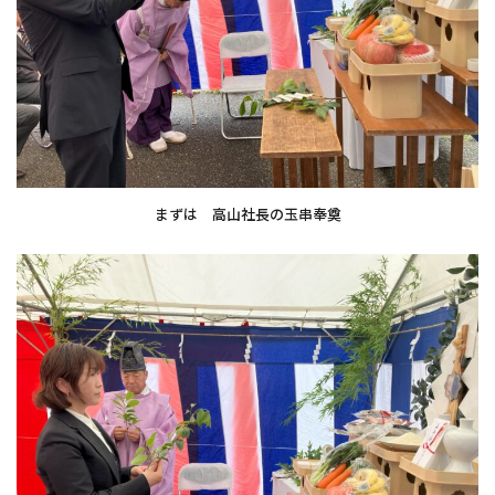
まずは 高山社長の玉串奉奠