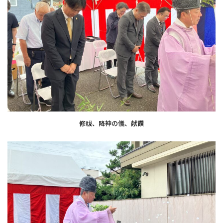
修祓、降神の儀、献饌