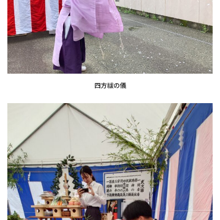
四方祓の儀