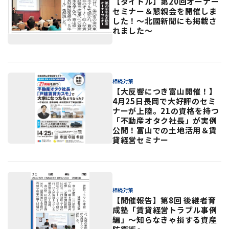
【タイトル】第20回オーナー
セミナー＆懇親会を開催しま
した！〜北國新聞にも掲載さ
れました〜
相続対策
【大反響につき富山開催！】
4月25日長岡で大好評のセミ
ナーが上陸。21の資格を持つ
「不動産オタク社長」が実例
公開！富山での土地活用＆賃
貸経営セミナー
相続対策
【開催報告】第8回 後継者育
成塾「賃貸経営トラブル事例
編」〜知らなきゃ損する資産