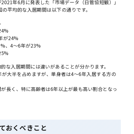
2021年6月に発表した「市場データ（日管協短観）」
全国の平均的な入居期間は以下の通りです。
％
24%
年が24%
%、4〜6年が23%
25%
均的な入居期間には違いがあることが分かります。
年が大半を占めますが、単身者は4〜6年入居する方の
間が長く、特に高齢者は6年以上が最も高い割合となっ
ておくべきこと