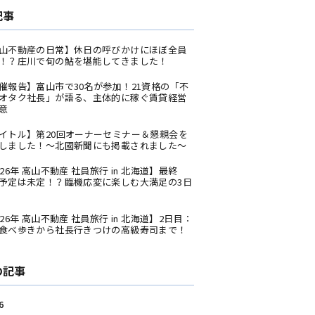
記事
山不動産の日常】休日の呼びかけにほぼ全員
！？庄川で旬の鮎を堪能してきました！
催報告】富山市で30名が参加！21資格の「不
オタク社長」が語る、主体的に稼ぐ賃貸経営
意
イトル】第20回オーナーセミナー＆懇親会を
しました！〜北國新聞にも掲載されました〜
026年 高山不動産 社員旅行 in 北海道】最終
予定は未定！？臨機応変に楽しむ大満足の3日
026年 高山不動産 社員旅行 in 北海道】2日目：
食べ歩きから社長行きつけの高級寿司まで！
の記事
6