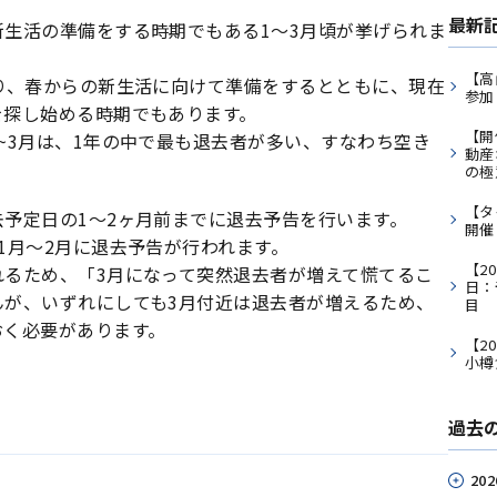
最新
生活の準備をする時期でもある1〜3月頃が挙げられま
【高
り、春からの新生活に向けて準備をするとともに、現在
参加
を探し始める時期でもあります。
【開
~3月は、1年の中で最も退去者が多い、すなわち空き
動産
の極
【タ
予定日の1〜2ヶ月前までに退去予告を行います。
開催
1月〜2月に退去予告が行われます。
【2
れるため、「3月になって突然退去者が増えて慌てるこ
日：
んが、いずれにしても3月付近は退去者が増えるため、
目
おく必要があります。
【2
小樽
過去
202