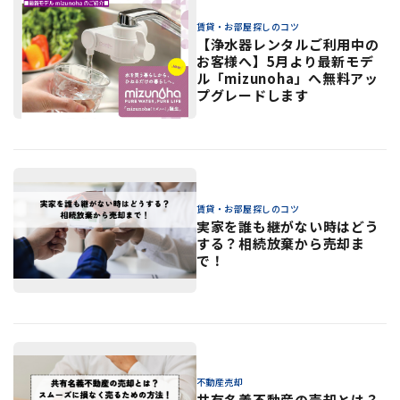
賃貸・お部屋探しのコツ
【浄水器レンタルご利用中の
お客様へ】5月より最新モデ
ル「mizunoha」へ無料アッ
プグレードします
賃貸・お部屋探しのコツ
実家を誰も継がない時はどう
する？相続放棄から売却ま
で！
不動産売却
共有名義不動産の売却とは？