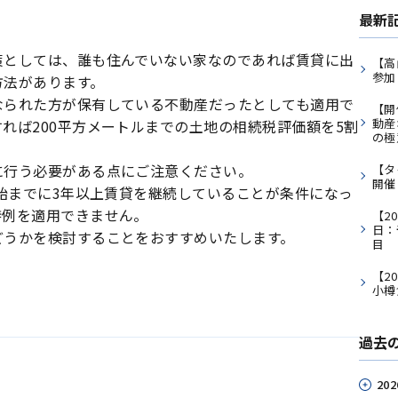
最新
策としては、誰も住んでいない家なのであれば賃貸に出
【高
参加
方法があります。
なられた方が保有している不動産だったとしても適用で
【開
動産
れば200平方メートルまでの土地の相続税評価額を5割
の極
に行う必要がある点にご注意ください。
【タ
開催
開始までに3年以上賃貸を継続していることが条件になっ
特例を適用できません。
【2
日：
どうかを検討することをおすすめいたします。
目
【2
小樽
過去
202