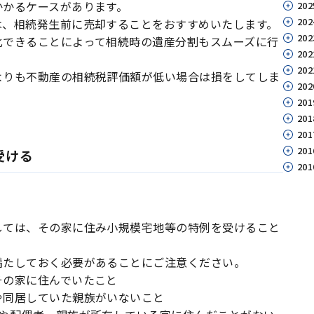
かかるケースがあります。
202
202
は、相続発生前に売却することをおすすめいたします。
202
化できることによって相続時の遺産分割もスムーズに行
202
202
よりも不動産の相続税評価額が低い場合は損をしてしま
202
201
201
201
201
受ける
201
しては、その家に住み小規模宅地等の特例を受けること
満たしておく必要があることにご注意ください。
その家に住んでいたこと
や同居していた親族がいないこと