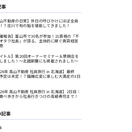
記事
山不動産の日常】休日の呼びかけにほぼ全員
！？庄川で旬の鮎を堪能してきました！
催報告】富山市で30名が参加！21資格の「不
オタク社長」が語る、主体的に稼ぐ賃貸経営
意
イトル】第20回オーナーセミナー＆懇親会を
しました！〜北國新聞にも掲載されました〜
026年 高山不動産 社員旅行 in 北海道】最終
予定は未定！？臨機応変に楽しむ大満足の3日
026年 高山不動産 社員旅行 in 北海道】2日目：
食べ歩きから社長行きつけの高級寿司まで！
の記事
6