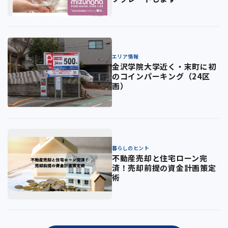
エリア情報
金沢学院大学近く・末町に初
のコインパーキング（24区
画）
暮らしのヒント
不動産売却と住宅ローン完
済！売却前提の資金計画策定
術