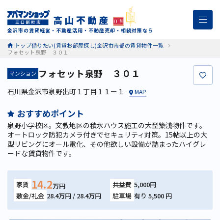
金沢市の賃貸経営・不動産活用・不動産売却・相続対策なら
トップ
借りたい(賃貸お部屋探し)
金沢市南部の賃貸物件一覧
フォセット泉野 ３０１
フォセット泉野 ３０１
マンション
お
石川県金沢市泉野出町１丁目１１ー１
MAP
おすすめポイント
泉野小学校区。文教地区の積水ハウス施工の大型築浅物件です。
オートロック防犯カメラ付きでセキュリティ対策。15帖以上の大
型リビングにオール電化、その他欲しい設備が詰まったハイグレ
ードな賃貸物件です。
14.2
家賃
共益費
5,000円
万円
敷金/礼金
28.4万円 / 28.4万円
駐車場
有り 5,500 円