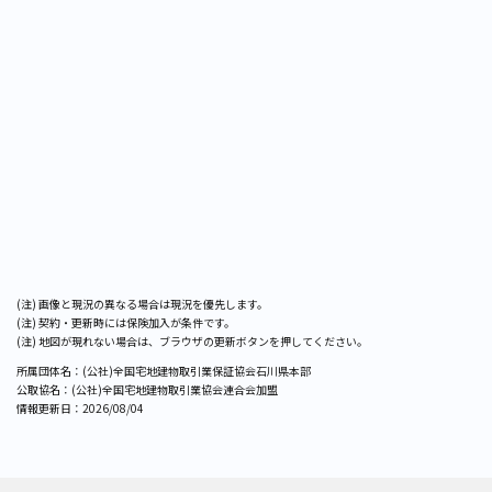
画像と現況の異なる場合は現況を優先します。
契約・更新時には保険加入が条件です。
地図が現れない場合は、ブラウザの更新ボタンを押してください。
所属団体名：(公社)全国宅地建物取引業保証協会石川県本部
公取協名：(公社)全国宅地建物取引業協会連合会加盟
情報更新日：
2026/08/04