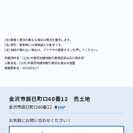
画像と現況の異なる場合は現況を優先します。
契約・更新時には保険加入が条件です。
地図が現れない場合は、ブラウザの更新ボタンを押してください。
所属団体名：(公社)全国宅地建物取引業保証協会石川県本部
公取協名：(公社)全国宅地建物取引業協会連合会加盟
情報更新日：
2026/06/17
金沢市辰巳町ロ60番12 売土地
金沢市辰巳町ロ60番12
MAP
お気軽にお問い合わせください！