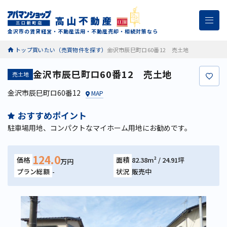
金沢市の賃貸経営・不動産活用・不動産売却・相続対策なら
トップ
買いたい（売買物件を探す）
金沢市辰巳町ロ60番12 売土地
金沢市辰巳町ロ60番12 売土地
売土地
お
金沢市辰巳町ロ60番12
MAP
おすすめポイント
駐車場用地、コンパクトなマイホーム用地にお勧めです。
124.0
価格
面積
82.38m² / 24.91坪
万円
プラン総額
-
状況
販売中