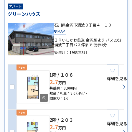
アパート
グリーンハウス
石川県金沢市涌波３丁目４ー１０
MAP
ＩＲいしかわ鉄道 金沢駅より バス20分
涌波三丁目バス停まで 徒歩4分
築年月：
1983年3月
New
お気に
1階
１０６
詳細を見る
2.7
万円
3,000円
8.0万円
-
1K
New
お気に
2階
２０３
詳細を見る
2.7
万円