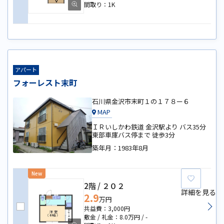
1K
アパート
フォーレスト末町
石川県金沢市末町１の１７８ー６
MAP
ＩＲいしかわ鉄道 金沢駅より バス35分
東部車庫バス停まで 徒歩3分
築年月：
1983年8月
New
お気に
2階
２０２
詳細を見る
2.9
万円
3,000円
8.0万円
-