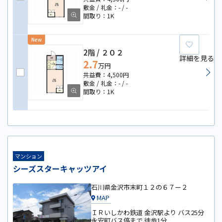
-
-
1K
New
お気に
2階
２０２
詳細を見る
2.7
万円
4,500円
-
-
1K
マンション
シーズスターキャッツアイ
石川県金沢市末町１２の６７ー２
MAP
ＩＲいしかわ鉄道 金沢駅より バス25分
永安町バス停まで 徒歩1分