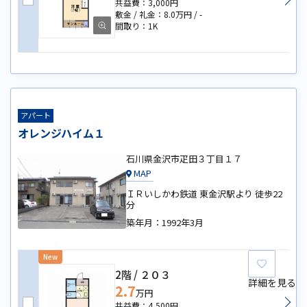
3,000円
8.0万円
-
1K
アパート
オレンジハイム１
石川県金沢市疋田３丁目１７
MAP
ＩＲいしかわ鉄道 東金沢駅より 徒歩22
分
築年月：
1992年3月
New
お気に
2階
２０３
詳細を見る
2.7
万円
4,500円