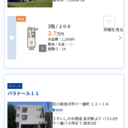
New
お気に
2階
２０８
詳細を見る
2.7
万円
1,500円
-
-
1K
アパート
パラドール１１
石川県金沢市十一屋町 １２ー１６
MAP
ＩＲいしかわ鉄道 金沢駅より バス12分
十一屋バス停まで 徒歩2分