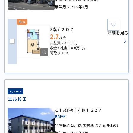
築年月：
1985年3月
New
お気に
2階
２０７
詳細を見る
2.7
万円
3,000円
8.0万円
-
1K
アパート
エルＫＩ
石川県野々市市位川 ２２７
MAP
北陸鉄道石川線 馬替駅より 徒歩19分
築年月：
1990年7月