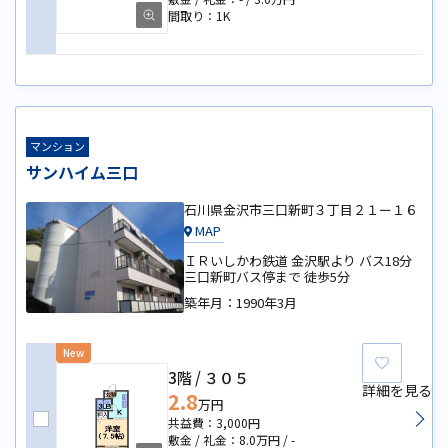
1K
マンション
サンハイム三口
石川県金沢市三口新町３丁目２１ー１６
MAP
ＩＲいしかわ鉄道 金沢駅より バス18分
三口新町バス停まで 徒歩5分
築年月：
1990年3月
New
お気に
3階
３０５
詳細を見る
2.8
万円
3,000円
8.0万円
-