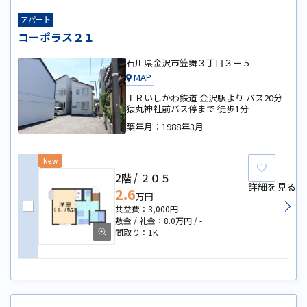
アパート
コーポラス２１
石川県金沢市笠舞３丁目３ー５
MAP
ＩＲいしかわ鉄道 金沢駅より バス20分
猿丸神社前バス停まで 徒歩1分
築年月：
1988年3月
New
お気に
2階
２０５
詳細を見る
2.6
万円
3,000円
8.0万円
-
1K