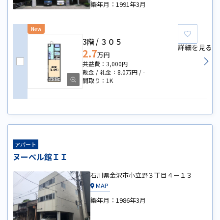
築年月：
1991年3月
New
お気に
3階
３０５
詳細を見る
2.7
万円
3,000円
8.0万円
-
1K
アパート
ヌーベル館ＩＩ
石川県金沢市小立野３丁目４ー１３
MAP
築年月：
1986年3月